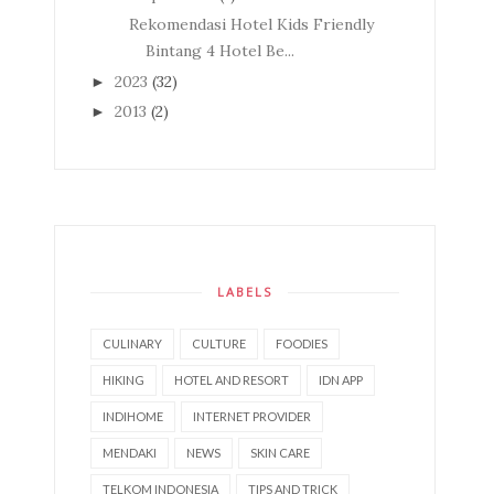
Rekomendasi Hotel Kids Friendly
Bintang 4 Hotel Be...
2023
(32)
►
2013
(2)
►
LABELS
CULINARY
CULTURE
FOODIES
HIKING
HOTEL AND RESORT
IDN APP
INDIHOME
INTERNET PROVIDER
MENDAKI
NEWS
SKIN CARE
TELKOM INDONESIA
TIPS AND TRICK